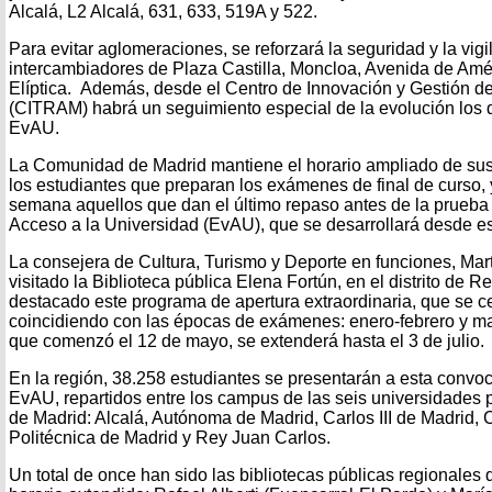
Alcalá, L2 Alcalá, 631, 633, 519A y 522.
Para evitar aglomeraciones, se reforzará la seguridad y la vig
intercambiadores de Plaza Castilla, Moncloa, Avenida de Amér
Elíptica. Además, desde el Centro de Innovación y Gestión de
(CITRAM) habrá un seguimiento especial de la evolución los d
EvAU.
La Comunidad de Madrid mantiene el horario ampliado de sus 
los estudiantes que preparan los exámenes de final de curso, y
semana aquellos que dan el último repaso antes de la prueba
Acceso a la Universidad (EvAU), que se desarrollará desde es
La consejera de Cultura, Turismo y Deporte en funciones, Mart
visitado la Biblioteca pública Elena Fortún, en el distrito de Re
destacado este programa de apertura extraordinaria, que se c
coincidiendo con las épocas de exámenes: enero-febrero y may
que comenzó el 12 de mayo, se extenderá hasta el 3 de julio.
En la región, 38.258 estudiantes se presentarán a esta convoca
EvAU, repartidos entre los campus de las seis universidades pú
de Madrid: Alcalá, Autónoma de Madrid, Carlos III de Madrid,
Politécnica de Madrid y Rey Juan Carlos.
Un total de once han sido las bibliotecas públicas regionales