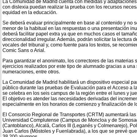
La Comunidad de Madrid cuenta con medidas y adaptaciones 
con dislexia puedan realizar la prueba con los recursos neces
equidad en la educación.
Se deberá evaluar principalmente en base al contenido y no s
menor de la habitual en las respuestas o una presentación inu
deberá facilitar papel extra ya que en muchos casos el tamaño 
direccionalidad irregular. Además, podrán solicitar la lectura d
vocales del tribunal y, como fuente para los textos, se recomi
Comic Sans o Arial.
Para garantizar el anonimato, los correctores de las materias 
ejercicios realizados por este tipo de alumnado gracias a una
numeraciones, entre otros.
La Comunidad de Madrid habilitará un dispositivo especial para
público durante las pruebas de Evaluación para el Acceso a l
se celebra en los seis campus de la región entre el lunes y j
El objetivo es atender las necesidades derivadas del increment
especialmente en los horarios de comienzo y finalización de 
El Consorcio Regional de Transportes (CRTM) aumentará las
Universidad Complutense (Campus de Moncloa y de Somosa
(Cantoblanco), Alcalá, Carlos III (Leganés y Colmenarejo), Po
Juan Carlos (Móstoles y Fuenlabrada), a los que se prevé que
38.200 alumnos.