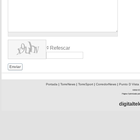
Refescar
Enviar
Portada
|
TorreNews
|
TorreSport
|
CorredorNews
|
Punto D Vista
©2010 El 
Página Optimizada par
digitalt