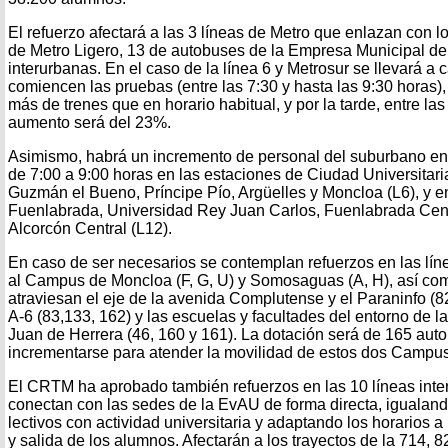
El refuerzo afectará a las 3 líneas de Metro que enlazan con l
de Metro Ligero, 13 de autobuses de la Empresa Municipal de 
interurbanas. En el caso de la línea 6 y Metrosur se llevará a
comiencen las pruebas (entre las 7:30 y hasta las 9:30 horas
más de trenes que en horario habitual, y por la tarde, entre las
aumento será del 23%.
Asimismo, habrá un incremento de personal del suburbano entr
de 7:00 a 9:00 horas en las estaciones de Ciudad Universitar
Guzmán el Bueno, Príncipe Pío, Argüelles y Moncloa (L6), y en
Fuenlabrada, Universidad Rey Juan Carlos, Fuenlabrada Centr
Alcorcón Central (L12).
En caso de ser necesarios se contemplan refuerzos en las lí
al Campus de Moncloa (F, G, U) y Somosaguas (A, H), así co
atraviesan el eje de la avenida Complutense y el Paraninfo (82
A-6 (83,133, 162) y las escuelas y facultades del entorno de 
Juan de Herrera (46, 160 y 161). La dotación será de 165 au
incrementarse para atender la movilidad de estos dos Campus
El CRTM ha aprobado también refuerzos en las 10 líneas int
conectan con las sedes de la EvAU de forma directa, igualando 
lectivos con actividad universitaria y adaptando los horarios 
y salida de los alumnos. Afectarán a los trayectos de la 714, 