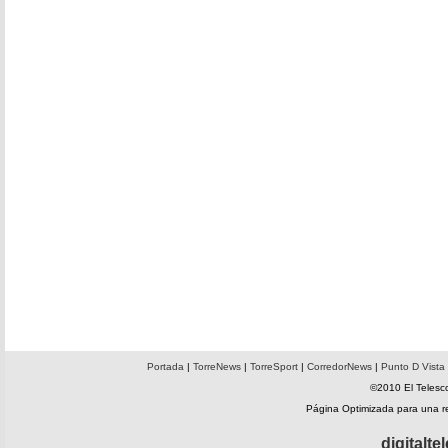
Portada
|
TorreNews
|
TorreSport
|
CorredorNews
|
Punto D Vista
©2010 El Telesco
Página Optimizada para una 
digitalt