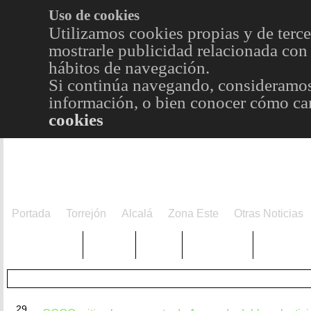
Uso de cookies
Utilizamos cookies propias y de terce
mostrarle publicidad relacionada con 
hábitos de navegación.
Si continúa navegando, consideramos
información, o bien conocer cómo cam
cookies
Portada
Torrejón
Alcalá
Zona Este
Otras Noticias
TRENDING
Púnica
Metro
Choniblog
MetroEst
OCT
29