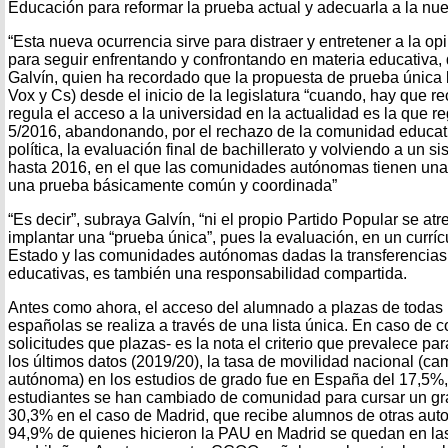
Educación para reformar la prueba actual y adecuarla a la n
“Esta nueva ocurrencia sirve para distraer y entretener a la op
para seguir enfrentando y confrontando en materia educativa,
Galvín, quien ha recordado que la propuesta de prueba única l
Vox y Cs) desde el inicio de la legislatura “cuando, hay que r
regula el acceso a la universidad en la actualidad es la que r
5/2016, abandonando, por el rechazo de la comunidad educativ
política, la evaluación final de bachillerato y volviendo a un s
hasta 2016, en el que las comunidades autónomas tienen una
una prueba básicamente común y coordinada”
“Es decir”, subraya Galvín, “ni el propio Partido Popular se atr
implantar una “prueba única”, pues la evaluación, en un curríc
Estado y las comunidades autónomas dadas la transferencias
educativas, es también una responsabilidad compartida.
Antes como ahora, el acceso del alumnado a plazas de todas 
españolas se realiza a través de una lista única. En caso de 
solicitudes que plazas- es la nota el criterio que prevalece pa
los últimos datos (2019/20), la tasa de movilidad nacional (
autónoma) en los estudios de grado fue en España del 17,5%,
estudiantes se han cambiado de comunidad para cursar un gra
30,3% en el caso de Madrid, que recibe alumnos de otras aut
94,9% de quienes hicieron la PAU en Madrid se quedan en la