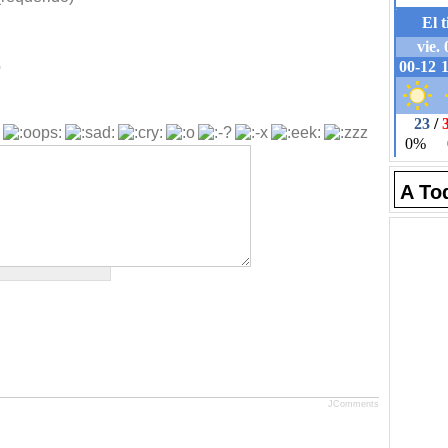
b
A To
JComments