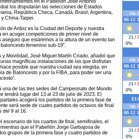
entrenamientos en el Pabellón José Antonio
ial los disputarán las selecciones de Estados
lemania, República Checa, Canadá, Brasil, Argentina,
 y China-Taipei.
ón de Ardoz es la Ciudad del Deporte y nuestra
a en acoger competiciones de primer nivel de
os aseguro que estaremos a la altura de un evento tan
 baloncesto femenino sub-19”.
s y Movilidad, José Miguel Martín Criado, añadió que
unas magníficas instalaciones de las que disfrutan
 hace posible que nuestra ciudad sea elegida, en
la de Baloncesto y por la FIBA, para poder ser una
cesto”.
á una de las tres sedes del Campeonato del Mundo
tendrá lugar del 13 al 23 de julio de 2023. El
artales acogerá los partidos de la primera fase de
ente será sede de cuatro partidos de octavos de final
 del 9 al 16.
l escenario de los cuartos de final, semifinales, el
al, mientras que el Pabellón Jorge Garbajosa de
os grupos de la primera fase y cuatro partidos de