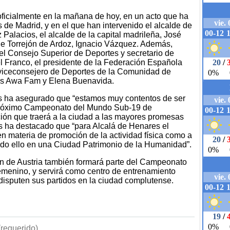
ficialmente en la mañana de hoy, en un acto que ha
s de Madrid, y en el que han intervenido el alcalde de
Palacios, el alcalde de la capital madrileña, José
 de Torrejón de Ardoz, Ignacio Vázquez. Además,
del Consejo Superior de Deportes y secretario de
l Franco, el presidente de la Federación Española
 viceconsejero de Deportes de la Comunidad de
ras Awa Fam y Elena Buenavida.
os ha asegurado que “estamos muy contentos de ser
l próximo Campeonato del Mundo Sub-19 de
ón que traerá a la ciudad a las mayores promesas
s ha destacado que “para Alcalá de Henares el
 en materia de promoción de la actividad física como a
 todo ello en una Ciudad Patrimonio de la Humanidad”.
n de Austria también formará parte del Campeonato
menino, y servirá como centro de entrenamiento
 disputen sus partidos en la ciudad complutense.
requerido)