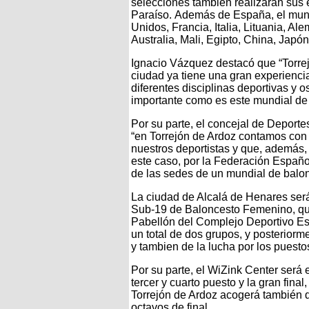
selecciones también realizarán sus 
Paraíso. Además de España, el mund
Unidos, Francia, Italia, Lituania, A
Australia, Mali, Egipto, China, Japón
Ignacio Vázquez destacó que “Torrej
ciudad ya tiene una gran experienci
diferentes disciplinas deportivas y 
importante como es este mundial de
Por su parte, el concejal de Deporte
“en Torrejón de Ardoz contamos con 
nuestros deportistas y que, además,
este caso, por la Federación Españo
de las sedes de un mundial de balon
La ciudad de Alcalá de Henares ser
Sub-19 de Baloncesto Femenino, que 
Pabellón del Complejo Deportivo Esp
un total de dos grupos, y posteriorm
y tambien de la lucha por los puestos
Por su parte, el WiZink Center será e
tercer y cuarto puesto y la gran fin
Torrejón de Ardoz acogerá también d
octavos de final.