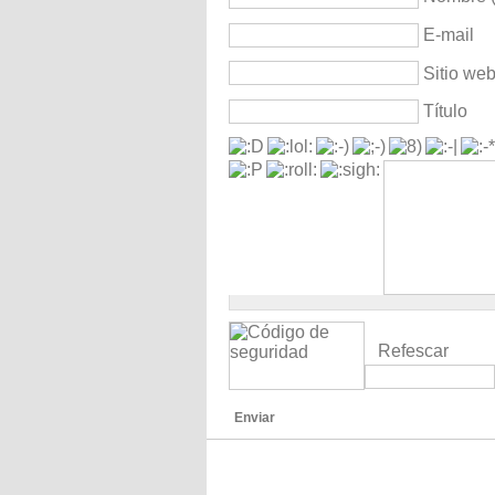
E-mail
Sitio we
Título
Refescar
Enviar