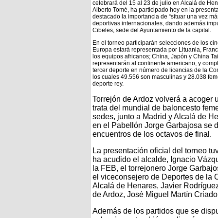
celebrará del 15 al 23 de julio en Alcalá de He
Alberto Tomé, ha participado hoy en la presenta
destacado la importancia de “situar una vez m
deportivas internacionales, dando además impul
Cibeles, sede del Ayuntamiento de la capital.
En el torneo participarán selecciones de los ci
Europa estará representada por Lituania, Franc
los equipos africanos; China, Japón y China Ta
representarán al continente americano, y comple
tercer deporte en número de licencias de la Com
los cuales 49.556 son masculinas y 28.038 fem
deporte rey.
Torrejón de Ardoz volverá a acoger u
trata del mundial de baloncesto fem
sedes, junto a Madrid y Alcalá de Hen
en el Pabellón Jorge Garbajosa se d
encuentros de los octavos de final.
La presentación oficial del torneo t
ha acudido el alcalde, Ignacio Vázq
la FEB, el torrejonero Jorge Garbajo
el viceconsejero de Deportes de la 
Alcalá de Henares, Javier Rodríguez
de Ardoz, José Miguel Martín Criado
Además de los partidos que se dispu