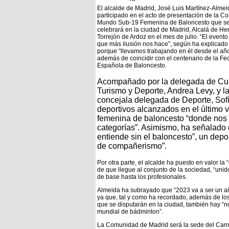
El alcalde de Madrid, José Luis Martínez-Almei
participado en el acto de presentación de la C
Mundo Sub-19 Femenina de Baloncesto que s
celebrará en la ciudad de Madrid, Alcalá de He
Torrejón de Ardoz en el mes de julio. “El evento
que más ilusión nos hace”, según ha explicado
porque “llevamos trabajando en él desde el añ
además de coincidir con el centenario de la Fe
Española de Baloncesto.
Acompañado por la delegada de Cul
Turismo y Deporte, Andrea Levy, y l
concejala delegada de Deporte, Sofí
deportivos alcanzados en el último 
femenina de baloncesto “donde nos c
categorías”. Asimismo, ha señalado 
entiende sin el baloncesto”, un dep
de compañerismo”.
Por otra parte, el alcalde ha puesto en valor la 
de que llegue al conjunto de la sociedad, “unid
de base hasta los profesionales.
Almeida ha subrayado que “2023 va a ser un añ
ya que, tal y como ha recordado, además de los
que se disputarán en la ciudad, también hay “
mundial de bádminton”.
La Comunidad de Madrid será la sede del Cam