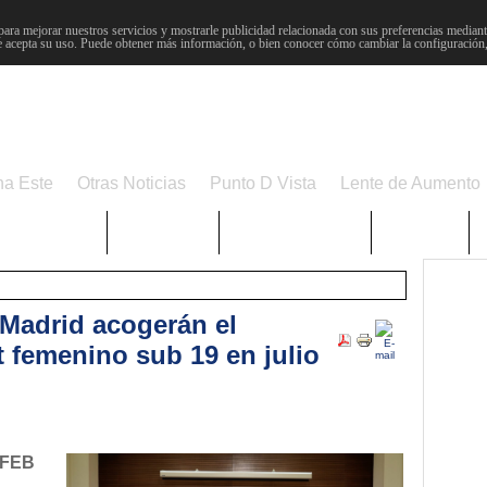
para mejorar nuestros servicios y mostrarle publicidad relacionada con sus preferencias mediante
 acepta su uso. Puede obtener más información, o bien conocer cómo cambiar la configuración
na Este
Otras Noticias
Punto D Vista
Lente de Aumento
Choniblog
MetroEste
Semana Santa
Sucesos
 Madrid acogerán el
 femenino sub 19 en julio
a FEB