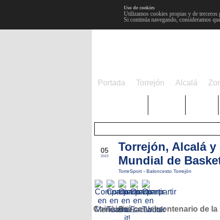
Uso de cookies
Utilizamos cookies propias y de terceros 
Si continúa navegando, consideramos que
Portada
Torrejón
Alcalá
Zo
TRENDING
Púnica
Metro
Torrejón, Alcalá y
FEB
05
Mundial de Basket
2023
TorreSport
-
Baloncesto Torrejón
Coincidirá con el centenario de l