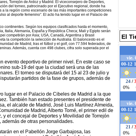
nares, Torrejón de Ardoz y Madrid. El viceconsejero de Deportes,
ción del torneo, patrocinado por el Ejecutivo regional, donde ha
ás a la región como escenario de las más importantes competiciones
so al deporte femenino”. El acto ha tenido lugar en el Palacio de
nco continentes. Según los equipos clasificados hasta el momento,
ia, Italia, Alemania, España y República Checa; Mali y Egipto serán
ipei competirán por Asia; USA, Canadá, Argentina y Brasil
El T
ta la competición la selección de Australia. El baloncesto es el
unidad de Madrid, tras el fútbol y el golf, con 77.594 federados, de
eninas. Además, cuenta con 498 clubes, cifra solo superada por el
n evento deportivo de primer nivel. En este caso se
enino sub-19 del que la ciudad será una de las
ares. El torneo se disputará del 15 al 23 de julio y
isputarán partidos de la fase de grupos, además de
uvo lugar en el Palacio de Cibeles de Madrid a la que
uez. También han estado presentes el presidente de
sa, el alcalde de Madrid, José Luis Martínez Almeida,
Comunidad de Madrid, Alberto Tomé, el primer edil de
, y el concejal de Deportes y Movilidad de Torrejón
, además de otras personalidades.
tarán en el Pabellón Jorge Garbajosa, las