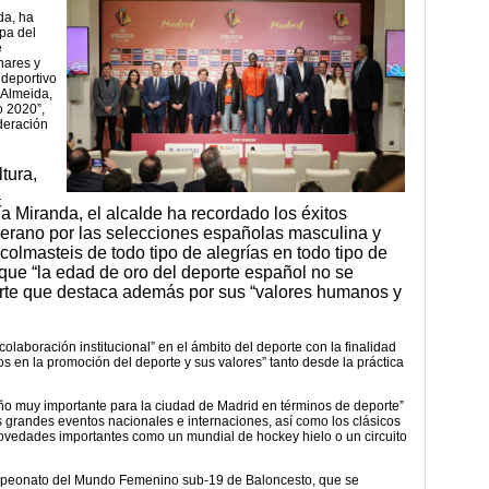
da, ha
opa del
e
nares y
 deportivo
 Almeida,
o 2020”,
deración
tura,
a
a Miranda, el alcalde ha recordado los éxitos
verano por las selecciones españolas masculina y
olmasteis de todo tipo de alegrías en todo tipo de
que “la edad de oro del deporte español no se
orte que destaca además por sus “valores humanos y
“colaboración institucional” en el ámbito del deporte con la finalidad
os en la promoción del deporte y sus valores” tanto desde la práctica
o muy importante para la ciudad de Madrid en términos de deporte”
 grandes eventos nacionales e internaciones, así como los clásicos
novedades importantes como un mundial de hockey hielo o un circuito
peonato del Mundo Femenino sub-19 de Baloncesto, que se