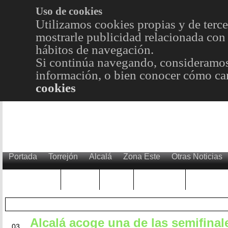
Uso de cookies
Utilizamos cookies propias y de terce
mostrarle publicidad relacionada con 
hábitos de navegación.
Si continúa navegando, consideramos
información, o bien conocer cómo cam
cookies
Portada
Torrejón
Alcalá
Zona Este
Otras Noticias
TRENDING
Púnica
Metro
Choniblog
MetroEst
Alcalá acoge una de las semifinal
JUL
03