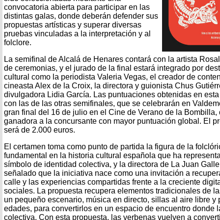
convocatoria abierta para participar en las
distintas galas, donde deberán defender sus
propuestas artísticas y superar diversas
pruebas vinculadas a la interpretación y al
folclore.
La semifinal de Alcalá de Henares contará con la artista Ros
de ceremonias, y el jurado de la final estará integrado por de
cultural como la periodista Valeria Vegas, el creador de conten
cineasta Alex de la Croix, la directora y guionista Chus Gutiérr
divulgadora Lidia García. Las puntuaciones obtenidas en est
con las de las otras semifinales, que se celebrarán en Valdemori
gran final del 16 de julio en el Cine de Verano de la Bombilla
ganadora a la concursante con mayor puntuación global. El p
será de 2.000 euros.
El certamen toma como punto de partida la figura de la folclór
fundamental en la historia cultural española que ha represen
símbolo de identidad colectiva, y la directora de La Juan Gall
señalado que la iniciativa nace como una invitación a recupe
calle y las experiencias compartidas frente a la creciente digit
sociales. La propuesta recupera elementos tradicionales de la
un pequeño escenario, música en directo, sillas al aire libre y
edades, para convertirlos en un espacio de encuentro donde la
colectiva. Con esta propuesta, las verbenas vuelven a convert