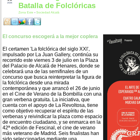
Batalla de Folclóricas
2026
Zona Este
-
Sociedad Alcalá
El concurso escogerá a la mejor coplera
El certamen 'La folclórica del siglo XXI',
impulsado por La Juan Gallery, continúa su
recorrido este viernes 3 de julio en la Plaza
del Palacio de Alcalá de Henares, donde se
celebrará una de las semifinales de un
concurso que busca reinterpretar la figura de
la folclórica desde una mirada
contemporánea y que arrancó el 26 de junio
en el Cine de Verano de la Bombilla con una
gran verbena gratuita. La iniciativa, que
cuenta con el apoyo de La Revoltosa, tiene
como objetivo recuperar el espíritu de las
verbenas y reivindicar la plaza como espacio
de encuentro ciudadano, y se enmarca en la
42ª edición de Fescinal, el cine de verano
más veterano de Madrid. Seis finalistas han
sido seleccionadas mediante una