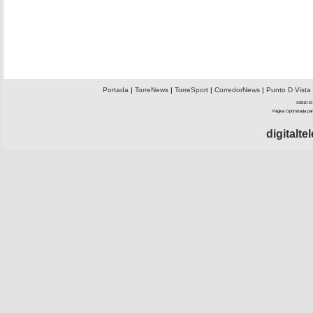
Portada
|
TorreNews
|
TorreSport
|
CorredorNews
|
Punto D Vista
©2010 El 
Página Optimizada par
digitalt