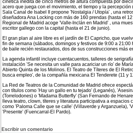
cinética inédita de cinco metros de altura compuesta por diecis
acero que juega con el movimiento, el tiempo y la percepción 
Sala Canal de Isabel II propone 'Nostalgia / Utopía' , una retr
diseñadora Ana Locking con más de 160 prendas (hasta el 12 d
Regional de Madrid acoge 'Valle-Inclán en Madrid' , una muest
escritor gallego con la capital (hasta el 21 de junio).
El gran plan al aire libre es el jardín de El Capricho, que vuelv
fin de semana (sábados, domingos y festivos de 9:00 a 21:00 h)
de baile recién restaurados, dos de sus construcciones más 
La agenda infantil incluye cuentacuentos, talleres de serigrafía
instalación 'Se necesita un valle para acariciar un río' de Mar
Abierto Quinta de los Molinos. El Teatro de Títeres de El Reti
busca empleo', de la compañía mexicana El Tenderete (11 y 12 
La Red de Teatros de la Comunidad de Madrid ofrece espectá
con títulos como 'Hay un gallo en tu tejado' (Leganés), 'Asesin
(Torrelodones) o 'Madama Butterfly' (San Fernando de Henares
lleva teatro, clown, títeres y literatura participativa a espacios 
como 'Paloma Calle que se calle' (Villaverde y Arganzuela), 'V
'Presente' (Fuencarral-El Pardo).
Escribir un comentario