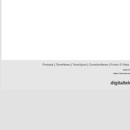
Portada
|
TorreNews
|
TorreSport
|
CorredorNews
|
Punto D Vista
©2010 El 
Página Optimizada par
digitalt