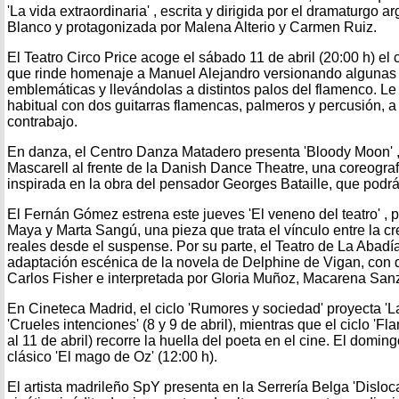
'La vida extraordinaria' , escrita y dirigida por el dramaturgo 
Blanco y protagonizada por Malena Alterio y Carmen Ruiz.
El Teatro Circo Price acoge el sábado 11 de abril (20:00 h) el
que rinde homenaje a Manuel Alejandro versionando algunas
emblemáticas y llevándolas a distintos palos del flamenco. 
habitual con dos guitarras flamencas, palmeros y percusión, 
contrabajo.
En danza, el Centro Danza Matadero presenta 'Bloody Moon' ,
Mascarell al frente de la Danish Dance Theatre, una coreogr
inspirada en la obra del pensador Georges Bataille, que podrá 
El Fernán Gómez estrena este jueves 'El veneno del teatro' , 
Maya y Marta Sangú, una pieza que trata el vínculo entre la cr
reales desde el suspense. Por su parte, el Teatro de La Abadía 
adaptación escénica de la novela de Delphine de Vigan, con 
Carlos Fisher e interpretada por Gloria Muñoz, Macarena San
En Cineteca Madrid, el ciclo 'Rumores y sociedad' proyecta 'L
'Crueles intenciones' (8 y 9 de abril), mientras que el ciclo 'F
al 11 de abril) recorre la huella del poeta en el cine. El domin
clásico 'El mago de Oz' (12:00 h).
El artista madrileño SpY presenta en la Serrería Belga 'Disloc