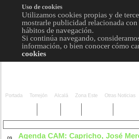
Uso de cookies
Utilizamos cookies propias y de terce
mostrarle publicidad relacionada con 
hábitos de navegación.
Si continúa navegando, consideramos
información, o bien conocer cómo cam
cookies
Portada
Torrejón
Alcalá
Zona Este
Otras Noticias
TRENDING
Púnica
Metro
Choniblog
MetroEst
Agenda CAM: Capricho, José Merc
ABR
09