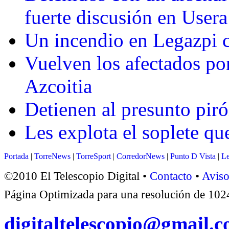
fuerte discusión en Usera
Un incendio en Legazpi c
Vuelven los afectados por
Azcoitia
Detienen al presunto pir
Les explota el soplete qu
Portada
|
TorreNews
|
TorreSport
|
CorredorNews
|
Punto D Vista
|
Le
©2010 El Telescopio Digital •
Contacto
•
Aviso
Página Optimizada para una resolución de 1
digitaltelescopio@gmail.