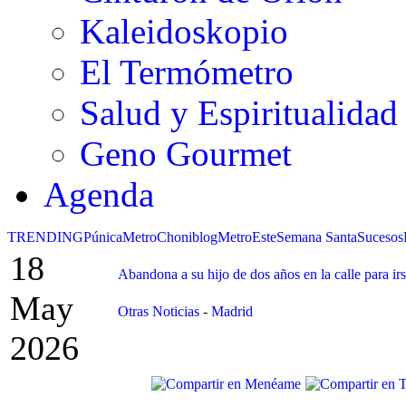
Kaleidoskopio
El Termómetro
Salud y Espiritualidad
Geno Gourmet
Agenda
TRENDING
Púnica
Metro
Choniblog
MetroEste
Semana Santa
Sucesos
18
Abandona a su hijo de dos años en la calle para irs
May
Otras Noticias
-
Madrid
2026