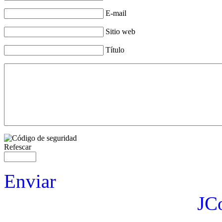
E-mail
Sitio web
Título
Refescar
Enviar
JC