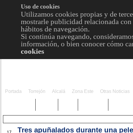
Uso de cookies
Utilizamos cookies propias y de terce
mostrarle publicidad relacionada con 
hábitos de navegación.
Si continúa navegando, consideramos
información, o bien conocer cómo cam
cookies
Portada
Torrejón
Alcalá
Zona Este
Otras Noticias
TRENDING
Púnica
Metro
Choniblog
MetroEst
Tres apuñalados durante una pele
MAY
17