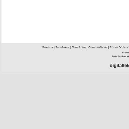
Portada
|
TorreNews
|
TorreSport
|
CorredorNews
|
Punto D Vista
©2010 El 
Página Optimizada par
digitalt