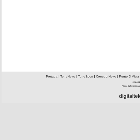
Portada
|
TorreNews
|
TorreSport
|
CorredorNews
|
Punto D Vista
©2010 El 
Página Optimizada par
digitalt