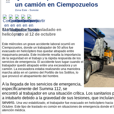
un camión en Ciempozuelos
2025
Zona Este
-
Sureste
El trabajador fue trasladado en
helicóptero al 12 de octubre
Este miércoles un grave accidente laboral ocurrió en
Ciempozuelos, donde un trabajador de 50 años fue
evacuado en helicóptero tras quedar atrapado entre
maquinaria pesada. Este incidente resalta la importancia
de la seguridad en el trabajo y la rápida respuesta de los
servicios de emergencia.
El accidente tuvo lugar cuando el
trabajador quedó atrapado entre una excavadora y un
camión. La excavadora estaba realizando una maniobra
marcha atrás en el camino del Portillo de los Sotillos, lo
que provocó el atrapamiento del hombre.
A la llegada de los servicios de emergencia,
específicamente del Summa 112, se
encontró al trabajador en una situación crítica. Los sanitarios 
a intubarlo debido a la gravedad de sus lesiones, que incluí
severo.
Una vez estabilizado, el trabajador fue evacuado en helicóptero hacia 
Octubre. Este tipo de traslado es común en situaciones de emergencia donde el ti
atención médica.