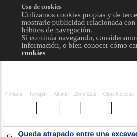
Uso de cookies
Utilizamos cookies propias y de terce
mostrarle publicidad relacionada con 
hábitos de navegación.
Si continúa navegando, consideramos
información, o bien conocer cómo cam
cookies
Portada
Torrejón
Alcalá
Zona Este
Otras Noticias
TRENDING
Púnica
Metro
Choniblog
MetroEst
Queda atrapado entre una excava
AGO
06