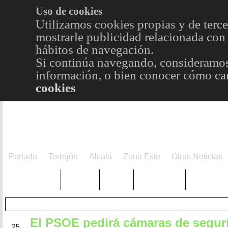
Uso de cookies
Utilizamos cookies propias y de terce
mostrarle publicidad relacionada con 
hábitos de navegación.
Si continúa navegando, consideramos
información, o bien conocer cómo cam
cookies
Portada
Torrejón
Alcalá
Zona Este
Otras Noticias
TRENDING
Púnica
Metro
Choniblog
MetroEst
El PSOE pedirá cámaras de segur
MAY
25