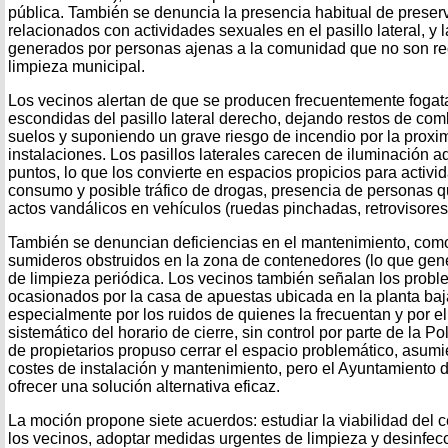
pública. También se denuncia la presencia habitual de preserv
relacionados con actividades sexuales en el pasillo lateral, y
generados por personas ajenas a la comunidad que no son re
limpieza municipal.
Los vecinos alertan de que se producen frecuentemente fogat
escondidas del pasillo lateral derecho, dejando restos de co
suelos y suponiendo un grave riesgo de incendio por la proxi
instalaciones. Los pasillos laterales carecen de iluminación
puntos, lo que los convierte en espacios propicios para activi
consumo y posible tráfico de drogas, presencia de personas q
actos vandálicos en vehículos (ruedas pinchadas, retrovisores 
También se denuncian deficiencias en el mantenimiento, com
sumideros obstruidos en la zona de contenedores (lo que gene
de limpieza periódica. Los vecinos también señalan los prob
ocasionados por la casa de apuestas ubicada en la planta ba
especialmente por los ruidos de quienes la frecuentan y por e
sistemático del horario de cierre, sin control por parte de la P
de propietarios propuso cerrar el espacio problemático, asum
costes de instalación y mantenimiento, pero el Ayuntamiento d
ofrecer una solución alternativa eficaz.
La moción propone siete acuerdos: estudiar la viabilidad del c
los vecinos, adoptar medidas urgentes de limpieza y desinfecc