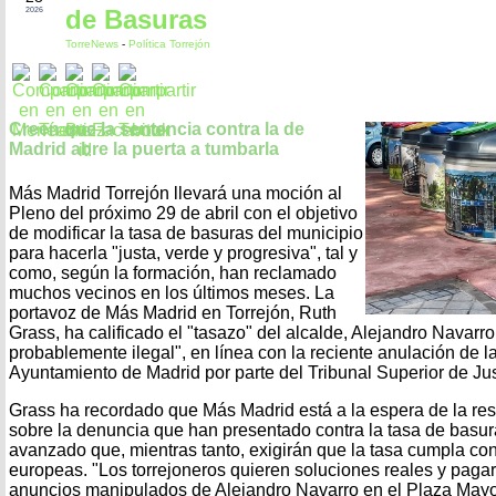
de Basuras
2026
TorreNews
-
Política Torrejón
Creen que la sentencia contra la de
Madrid abre la puerta a tumbarla
Más Madrid Torrejón llevará una moción al
Pleno del próximo 29 de abril con el objetivo
de modificar la tasa de basuras del municipio
para hacerla "justa, verde y progresiva", tal y
como, según la formación, han reclamado
muchos vecinos en los últimos meses. La
portavoz de Más Madrid en Torrejón, Ruth
Grass, ha calificado el "tasazo" del alcalde, Alejandro Navarro
probablemente ilegal", en línea con la reciente anulación de l
Ayuntamiento de Madrid por parte del Tribunal Superior de Ju
Grass ha recordado que Más Madrid está a la espera de la reso
sobre la denuncia que han presentado contra la tasa de basur
avanzado que, mientras tanto, exigirán que la tasa cumpla con
europeas. "Los torrejoneros quieren soluciones reales y pagar
anuncios manipulados de Alejandro Navarro en el Plaza Mayo