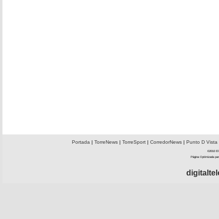
Portada
|
TorreNews
|
TorreSport
|
CorredorNews
|
Punto D Vista
©2010 El 
Página Optimizada par
digitalt