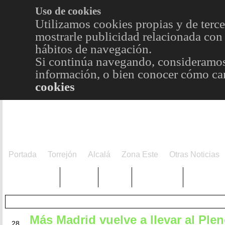
Uso de cookies
Utilizamos cookies propias y de terce
mostrarle publicidad relacionada con 
hábitos de navegación.
Si continúa navegando, consideramos
información, o bien conocer cómo cam
cookies
Portada
Torrejón
Alcalá
Zona Este
Otras Noticias
TRENDING
Púnica
Metro
Choniblog
MetroEst
Más Madrid vuelve a llevar al Plen
ABR
28