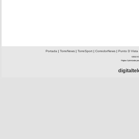
Portada
|
TorreNews
|
TorreSport
|
CorredorNews
|
Punto D Vista
©2010 El 
Página Optimizada par
digitalt