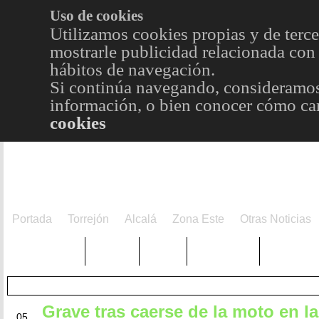
Uso de cookies
Utilizamos cookies propias y de terce
mostrarle publicidad relacionada con 
hábitos de navegación.
Si continúa navegando, consideramos
información, o bien conocer cómo cam
cookies
Portada
Torrejón
Alcalá
Zona Este
Otras Noticias
TRENDING
Púnica
Metro
Choniblog
MetroEst
Grave tras caerse de la moto en la
JUN
05