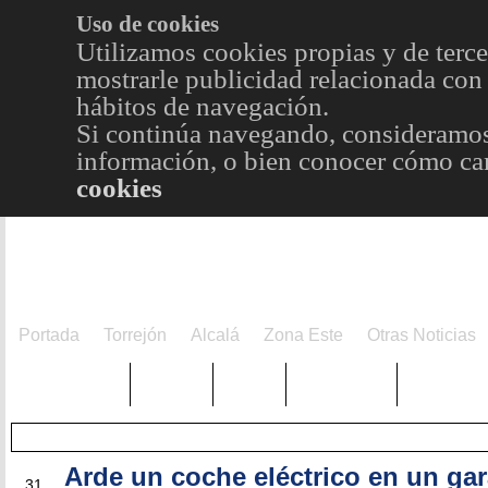
Uso de cookies
Utilizamos cookies propias y de terce
mostrarle publicidad relacionada con 
hábitos de navegación.
Si continúa navegando, consideramos
información, o bien conocer cómo cam
cookies
Portada
Torrejón
Alcalá
Zona Este
Otras Noticias
TRENDING
Púnica
Metro
Choniblog
MetroEst
Arde un coche eléctrico en un gar
MAY
31