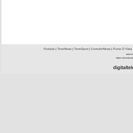
Portada
|
TorreNews
|
TorreSport
|
CorredorNews
|
Punto D Vista
©2010 El 
Página Optimizada par
digitalt