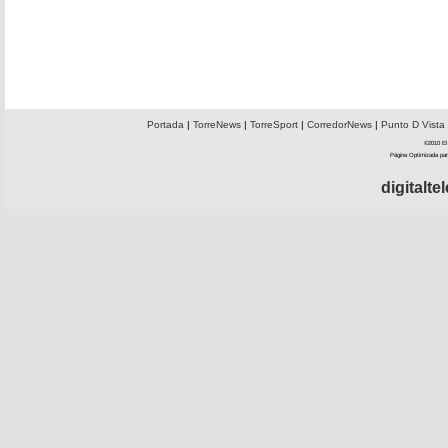
Portada
|
TorreNews
|
TorreSport
|
CorredorNews
|
Punto D Vista
©2010 El 
Página Optimizada par
digitalt