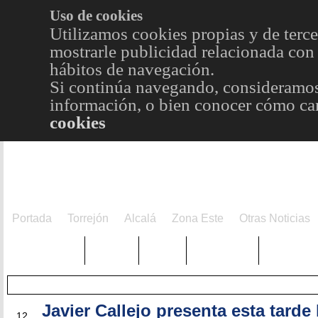
Uso de cookies
Utilizamos cookies propias y de terce
mostrarle publicidad relacionada con 
hábitos de navegación.
Si continúa navegando, consideramos
información, o bien conocer cómo cam
cookies
Portada
Torrejón
Alcalá
Zona Este
Otras Noticias
TRENDING
Púnica
Metro
Choniblog
MetroEst
Javier Callejo presenta esta tarde 
DIC
12