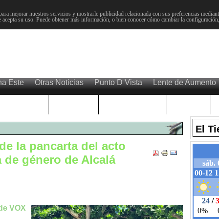
para mejorar nuestros servicios y mostrarle publicidad relacionada con sus preferencias mediante
 acepta su uso. Puede obtener más información, o bien conocer cómo cambiar la configuración
na Este
Otras Noticias
Punto D Vista
Lente de Aumento
Choniblog
MetroEste
Semana Santa
Sucesos
El T
de la pancarta del acto
a de género de Alcalá
 de VOX