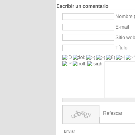
Escribir un comentario
Nombre (
E-mail
Sitio we
Título
Refescar
Enviar