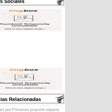
s Sociales
cias Relacionadas
tes por Primarias propone separar