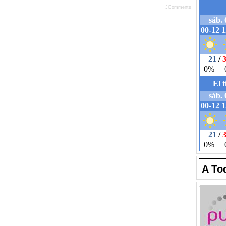
JComments
A To