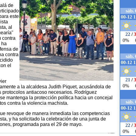
calá de
rticipado
para este
ista
ta, al
earía"
u contra
 ha
fensa de
ha contra
cidido
con el
ier
ramente a la alcaldesa Judith Piquet, acusándola de
los protocolos antiacoso necesarios. Rodríguez
se mantenga la protección política hacia un concejal
os contra la violencia machista.
que revoque de manera inmediata las competencias
sta, y ha solicitado la celebración de una junta de
tiones, programada para el 29 de mayo.