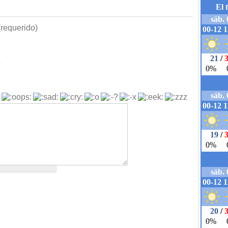
requerido)
b