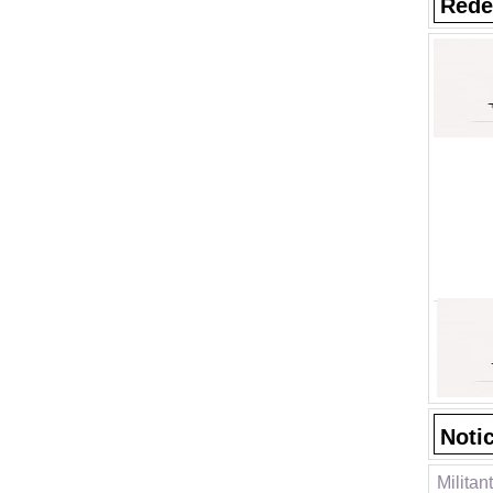
Rede
Noti
Militan