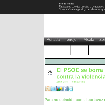
Uso de cookies
Utilizamos cookies propias y de terceros 
Si continúa navegando, consideramos que
Portada
Torrejón
Alcalá
Zo
TRENDING
Púnica
Metro
El PSOE se borra 
MAY
28
contra la violenci
2026
Zona Este
-
Política Alcalá
Para no coincidir con el portavoz