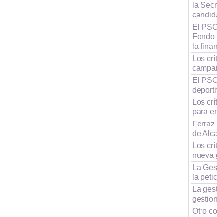
la Sec
candida
El PSO
Fondo 
la fin
Los crí
campa
El PSO
deporti
Los crí
para e
Ferraz 
de Alc
Los cr
nueva 
La Gest
la peti
La ges
gestion
Otro c